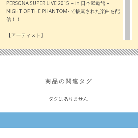
PERSONA SUPER LIVE 2015 ～in 日本武道館 –
NIGHT OF THE PHANTOM- で披露された楽曲を配
信！！
【アーティスト】
川村ゆみ、Lotus Juice、平田志穂子、DJ WAKA
【テイクアウトライブ配信内容】
・ライブ前のウェルカムメッセージ
・終演後のサンクスメッセージ
商品の関連タグ
・収録楽曲「Break Out Of...」「Today」
タグはありません
【その他】
※配信内容は予告なく変更になる場合がございま
す。
※1点ご購入で全ての映像を視聴できます。